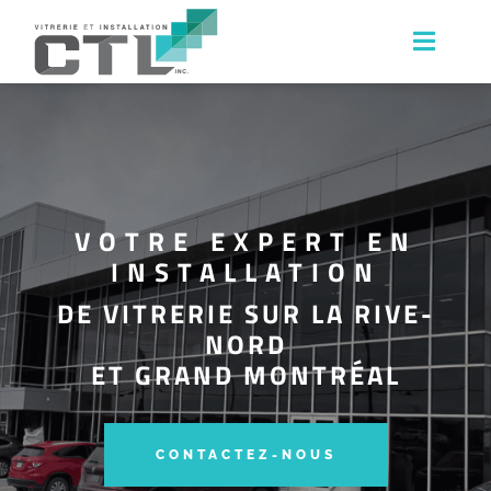
Skip
to
Toggl
Naviga
content
Accueil
À propos
Services
VOTRE EXPERT EN
Contactez-nous
INSTALLATION
DE VITRERIE SUR LA RIVE-
NORD
ET GRAND MONTRÉAL
CONTACTEZ-NOUS